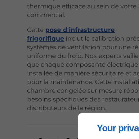
thermique efficace au sein de votre
commercial.
Cette
pose d'infrastructure
frigorifique
inclut la calibration pré
systèmes de ventilation pour une ré
uniforme du froid. Nos experts veille
que chaque composante électrique 
installée de manière sécuritaire et a
pour la maintenance. Cette installat
chambre congelée sur mesure répo
besoins spécifiques des restaurateur
distributeurs de la région.
Your priva