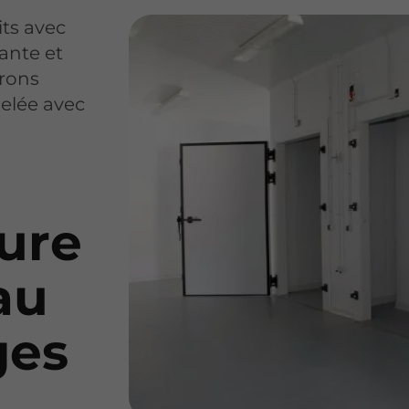
its avec
mante et
urons
gelée avec
ture
au
ges