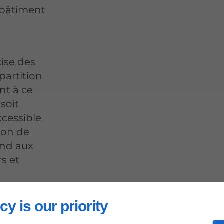
 bâtiment
cise des
partition
nt à ce
soit
ccessible
ion de
nd aux
s et
cy is our priority