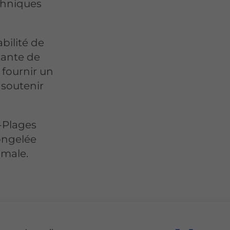
chniques
bilité de
tante de
 fournir un
 soutenir
-Plages
ongelée
male.