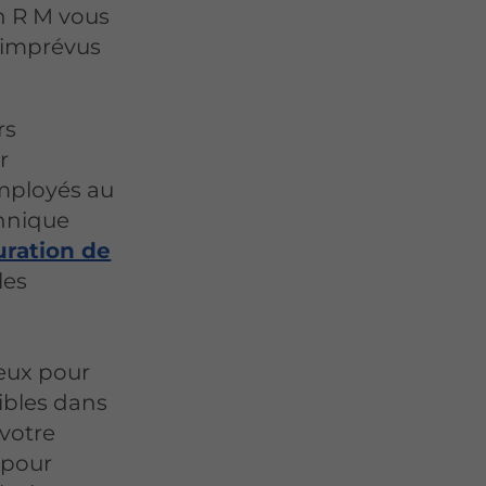
n R M vous
 imprévus
rs
r
employés au
chnique
uration de
les
reux pour
cibles dans
 votre
 pour