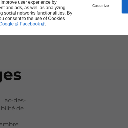
 improve user experience by
Customize
nt and ads, as well as analyzing
ng social networks functionalities. By
n de
you consent to the use of Cookies
Google
Facebook
.
ges
 Lac-des-
bilité de
chambre