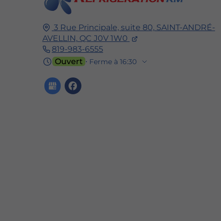
3 Rue Principale, suite 80,
SAINT-ANDRÉ-
AVELLIN,
QC J0V 1W0
819-983-6555
Ouvert
⋅ Ferme à 16:30