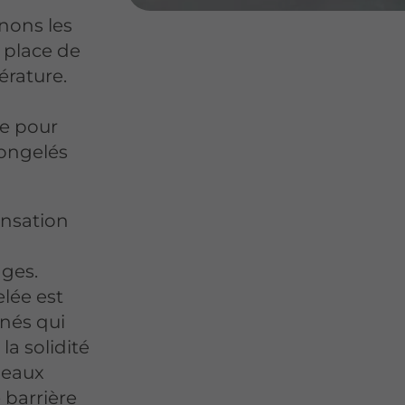
nons les
 place de
érature.
le pour
congelés
ensation
s
ages.
lée est
nnés qui
 la solidité
neaux
 barrière