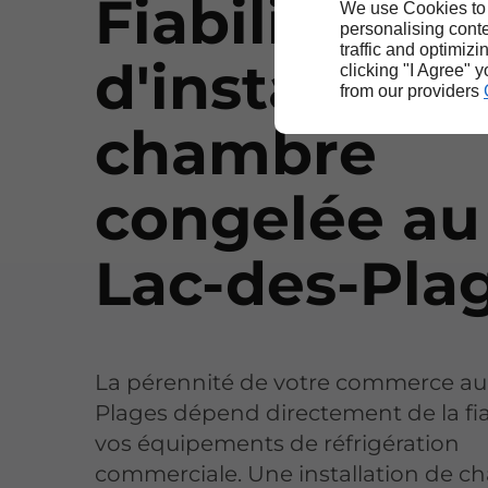
Fiabilité
We use Cookies to
personalising conte
traffic and optimizi
d'installatio
clicking "I Agree" 
from our providers
chambre
congelée au
Lac-des-Pla
La pérennité de votre commerce au
Plages dépend directement de la fia
vos équipements de réfrigération
commerciale. Une installation de 