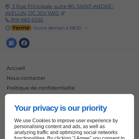
3 Rue Principale, suite 80,
SAINT-ANDRÉ-
AVELLIN,
QC J0V 1W0
819-983-6555
Fermé
⋅ Ouvre demain à 08:30
Accueil
Nous contacter
Politique de confidentialité
Plan du site
Your privacy is our priority
We use Cookies to improve user experience by
Haut de page
personalising content and ads, as well as
analyzing traffic and optimizing social networks
functionalities. By clicking "I Agree" you consent to