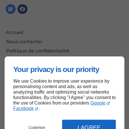
Accueil
Nous contacter
Politique de confidentialité
Plan du site
Your privacy is our priority
We use Cookies to improve user experience by
Haut de page
personalising content and ads, as well as
analyzing traffic and optimizing social networks
functionalities. By clicking "I Agree" you consent to
the use of Cookies from our providers
Google
Facebook
.
I AGREE
Customize